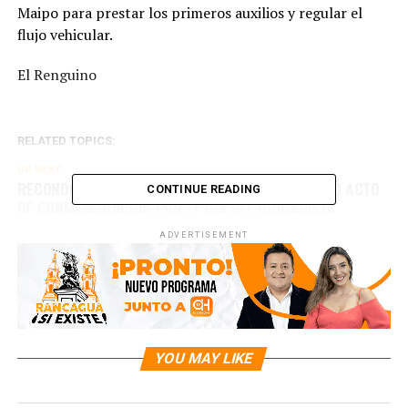
Maipo para prestar los primeros auxilios y regular el
flujo vehicular.
El Renguino
RELATED TOPICS:
UP NEXT
RECONOCIENDO SUS LABORES: PICHILEMU REALIZÓ ACTO
CONTINUE READING
DE CONMEMORACIÓN POR EL DÍA DEL BRIGADISTA
FORESTAL
ADVERTISEMENT
DON'T MISS
HOSPITAL DE SANTA CRUZ ADOPTA MODELO
INTERNACIONAL DE BUENAS PRÁCTICAS
YOU MAY LIKE