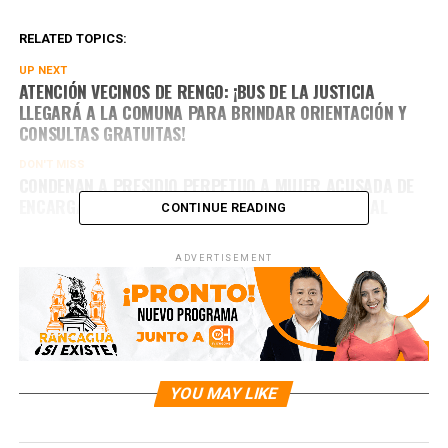
RELATED TOPICS:
UP NEXT
ATENCIÓN VECINOS DE RENGO: ¡BUS DE LA JUSTICIA
LLEGARÁ A LA COMUNA PARA BRINDAR ORIENTACIÓN Y
CONSULTAS GRATUITAS!
DON'T MISS
CONDENAN A PRESIDIO PERPETUO A MUJER ACUSADA DE
ENCARGAR HOMICIDIO EN RUTA 5 SUR EN MOSTAZAL
CONTINUE READING
ADVERTISEMENT
YOU MAY LIKE