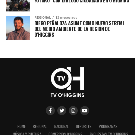
FUTURO” CON DIÁLOGO CIUDADANO EN O’HIGGINS
REGIONAL
12 meses ago
DIEGO PEÑALOZA ASUME COMO NUEVO SEREMI
DEL MEDIO AMBIENTE DE LA REGIÓN DE
O’HIGGINS
HOME
REGIONAL
NACIONAL
DEPORTES
PROGRAMAS
MÚSICA Y CULTURA
COMERCIOS O´HIGGINS
ENCUESTAS TV O´HIGGINS