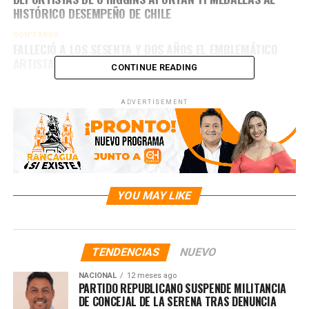
HISTÓRICO DESEMPEÑO DE CHILE
DON'T MISS
FALLECIÓ A LOS SESENTA Y DOS AÑOS EL EMBLEMÁTICO
ARTISTA DOMINICANO ALEX BUENO
CONTINUE READING
ADVERTISEMENT
YOU MAY LIKE
TENDENCIAS
NUEVO
NACIONAL
12 meses ago
PARTIDO REPUBLICANO SUSPENDE MILITANCIA
DE CONCEJAL DE LA SERENA TRAS DENUNCIA