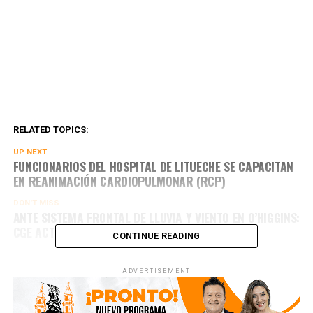
RELATED TOPICS:
UP NEXT
FUNCIONARIOS DEL HOSPITAL DE LITUECHE SE CAPACITAN
EN REANIMACIÓN CARDIOPULMONAR (RCP)
DON'T MISS
ANTE SISTEMA FRONTAL DE LLUVIA Y VIENTO EN O’HIGGINS:
CGE ACTIVA PLAN DE ACCIÓN PREVENTIVO
CONTINUE READING
ADVERTISEMENT