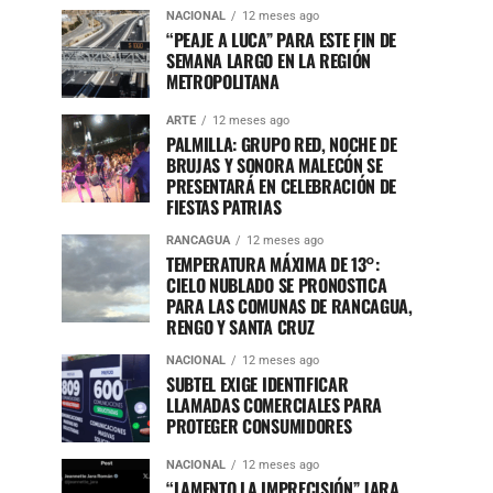
NACIONAL
12 meses ago
“PEAJE A LUCA” PARA ESTE FIN DE
SEMANA LARGO EN LA REGIÓN
METROPOLITANA
ARTE
12 meses ago
PALMILLA: GRUPO RED, NOCHE DE
BRUJAS Y SONORA MALECÓN SE
PRESENTARÁ EN CELEBRACIÓN DE
FIESTAS PATRIAS
RANCAGUA
12 meses ago
TEMPERATURA MÁXIMA DE 13°:
CIELO NUBLADO SE PRONOSTICA
PARA LAS COMUNAS DE RANCAGUA,
RENGO Y SANTA CRUZ
NACIONAL
12 meses ago
SUBTEL EXIGE IDENTIFICAR
LLAMADAS COMERCIALES PARA
PROTEGER CONSUMIDORES
NACIONAL
12 meses ago
“LAMENTO LA IMPRECISIÓN” JARA