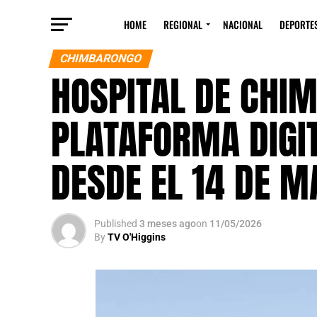
HOME
REGIONAL
NACIONAL
DEPORTE
CHIMBARONGO
HOSPITAL DE CHI
PLATAFORMA DIGI
DESDE EL 14 DE M
Published
3 meses ago
on
11/05/2026
By
TV O'Higgins