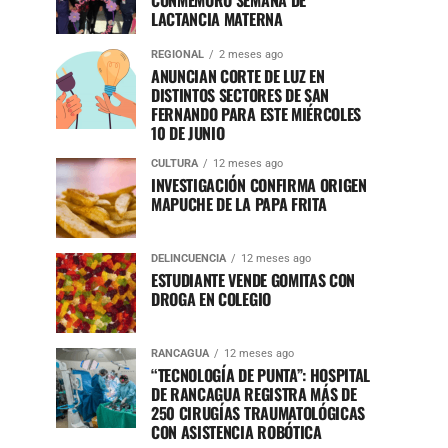
CONMEMORÓ SEMANA DE
LACTANCIA MATERNA
REGIONAL
2 meses ago
ANUNCIAN CORTE DE LUZ EN
DISTINTOS SECTORES DE SAN
FERNANDO PARA ESTE MIÉRCOLES
10 DE JUNIO
CULTURA
12 meses ago
INVESTIGACIÓN CONFIRMA ORIGEN
MAPUCHE DE LA PAPA FRITA
DELINCUENCIA
12 meses ago
ESTUDIANTE VENDE GOMITAS CON
DROGA EN COLEGIO
RANCAGUA
12 meses ago
“TECNOLOGÍA DE PUNTA”: HOSPITAL
DE RANCAGUA REGISTRA MÁS DE
250 CIRUGÍAS TRAUMATOLÓGICAS
CON ASISTENCIA ROBÓTICA