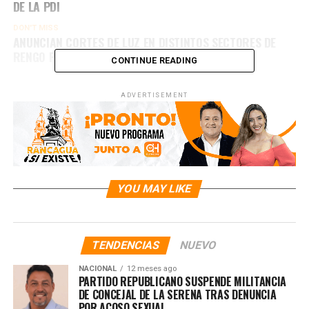
DE LA PDI
DON'T MISS
ANUNCIAN CORTES DE LUZ EN DISTINTOS SECTORES DE
RENGO PARA ESTE VIERNES 5 DE JUNIO
CONTINUE READING
ADVERTISEMENT
YOU MAY LIKE
TENDENCIAS
NUEVO
NACIONAL
12 meses ago
PARTIDO REPUBLICANO SUSPENDE MILITANCIA
DE CONCEJAL DE LA SERENA TRAS DENUNCIA
POR ACOSO SEXUAL