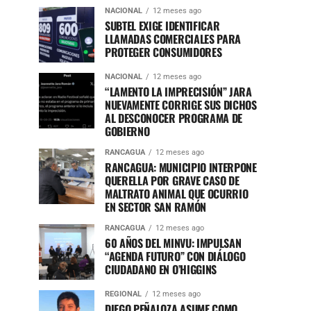
NACIONAL
12 meses ago
SUBTEL EXIGE IDENTIFICAR
LLAMADAS COMERCIALES PARA
PROTEGER CONSUMIDORES
NACIONAL
12 meses ago
“LAMENTO LA IMPRECISIÓN” JARA
NUEVAMENTE CORRIGE SUS DICHOS
AL DESCONOCER PROGRAMA DE
GOBIERNO
RANCAGUA
12 meses ago
RANCAGUA: MUNICIPIO INTERPONE
QUERELLA POR GRAVE CASO DE
MALTRATO ANIMAL QUE OCURRIO
EN SECTOR SAN RAMÓN
RANCAGUA
12 meses ago
60 AÑOS DEL MINVU: IMPULSAN
“AGENDA FUTURO” CON DIÁLOGO
CIUDADANO EN O’HIGGINS
REGIONAL
12 meses ago
DIEGO PEÑALOZA ASUME COMO