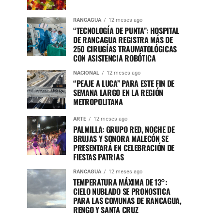
RANCAGUA
12 meses ago
“TECNOLOGÍA DE PUNTA”: HOSPITAL
DE RANCAGUA REGISTRA MÁS DE
250 CIRUGÍAS TRAUMATOLÓGICAS
CON ASISTENCIA ROBÓTICA
NACIONAL
12 meses ago
“PEAJE A LUCA” PARA ESTE FIN DE
SEMANA LARGO EN LA REGIÓN
METROPOLITANA
ARTE
12 meses ago
PALMILLA: GRUPO RED, NOCHE DE
BRUJAS Y SONORA MALECÓN SE
PRESENTARÁ EN CELEBRACIÓN DE
FIESTAS PATRIAS
RANCAGUA
12 meses ago
TEMPERATURA MÁXIMA DE 13°:
CIELO NUBLADO SE PRONOSTICA
PARA LAS COMUNAS DE RANCAGUA,
RENGO Y SANTA CRUZ