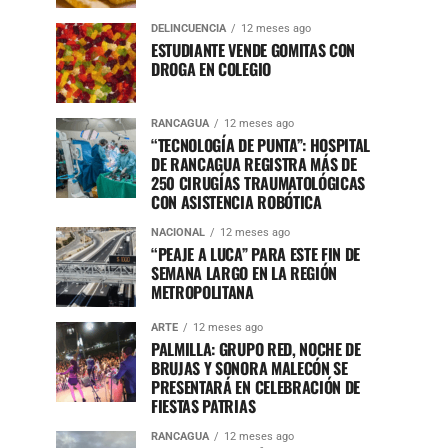
DELINCUENCIA
12 meses ago
ESTUDIANTE VENDE GOMITAS CON
DROGA EN COLEGIO
RANCAGUA
12 meses ago
“TECNOLOGÍA DE PUNTA”: HOSPITAL
DE RANCAGUA REGISTRA MÁS DE
250 CIRUGÍAS TRAUMATOLÓGICAS
CON ASISTENCIA ROBÓTICA
NACIONAL
12 meses ago
“PEAJE A LUCA” PARA ESTE FIN DE
SEMANA LARGO EN LA REGIÓN
METROPOLITANA
ARTE
12 meses ago
PALMILLA: GRUPO RED, NOCHE DE
BRUJAS Y SONORA MALECÓN SE
PRESENTARÁ EN CELEBRACIÓN DE
FIESTAS PATRIAS
RANCAGUA
12 meses ago