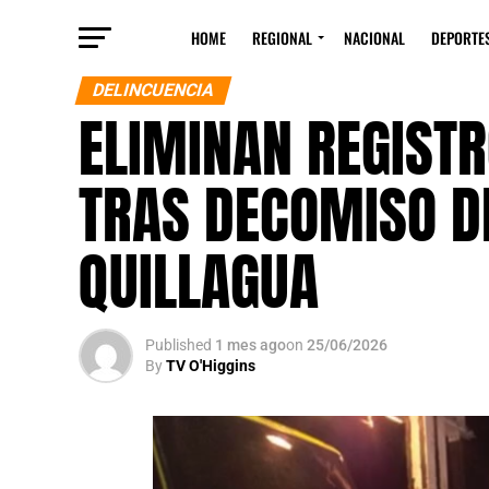
HOME
REGIONAL
NACIONAL
DEPORTE
DELINCUENCIA
ELIMINAN REGIST
TRAS DECOMISO DE
QUILLAGUA
Published
1 mes ago
on
25/06/2026
By
TV O'Higgins