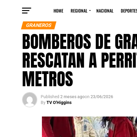
HOME
REGIONAL
NACIONAL
DEPORTE
GRANEROS
BOMBEROS DE GR
RESCATAN A PERRI
METROS
Published
2 meses ago
on
23/06/2026
By
TV O'Higgins