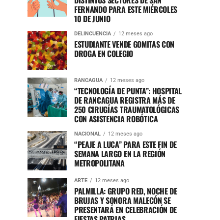
DISTINTOS SECTORES DE SAN
FERNANDO PARA ESTE MIÉRCOLES
10 DE JUNIO
DELINCUENCIA
12 meses ago
ESTUDIANTE VENDE GOMITAS CON
DROGA EN COLEGIO
RANCAGUA
12 meses ago
“TECNOLOGÍA DE PUNTA”: HOSPITAL
DE RANCAGUA REGISTRA MÁS DE
250 CIRUGÍAS TRAUMATOLÓGICAS
CON ASISTENCIA ROBÓTICA
NACIONAL
12 meses ago
“PEAJE A LUCA” PARA ESTE FIN DE
SEMANA LARGO EN LA REGIÓN
METROPOLITANA
ARTE
12 meses ago
PALMILLA: GRUPO RED, NOCHE DE
BRUJAS Y SONORA MALECÓN SE
PRESENTARÁ EN CELEBRACIÓN DE
FIESTAS PATRIAS