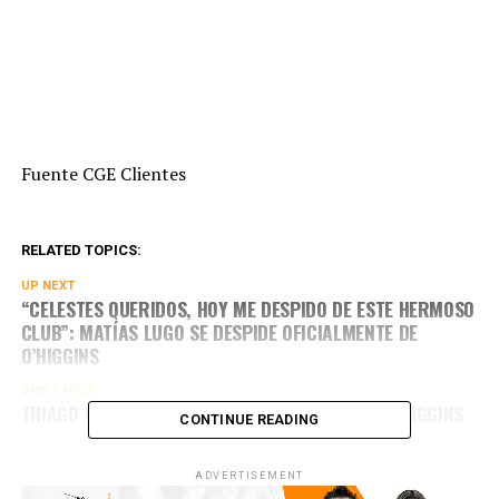
Fuente CGE Clientes
RELATED TOPICS:
UP NEXT
“CELESTES QUERIDOS, HOY ME DESPIDO DE ESTE HERMOSO
CLUB”: MATÍAS LUGO SE DESPIDE OFICIALMENTE DE
O’HIGGINS
DON'T MISS
THIAGO VECINO SERÍA EL NUEVO GOLEADOR DE O’HIGGINS
CONTINUE READING
ADVERTISEMENT