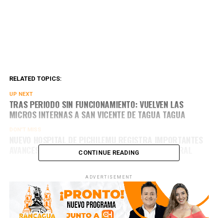
RELATED TOPICS:
UP NEXT
TRAS PERIODO SIN FUNCIONAMIENTO: VUELVEN LAS
MICROS INTERNAS A SAN VICENTE DE TAGUA TAGUA
DON'T MISS
NUEVO HOSPITAL DE PICHILEMU REGISTRA IMPORTANTES
AVANCES Y PROYECTA INICIO DE ETAPA ESTRUCTURAL
CONTINUE READING
ADVERTISEMENT