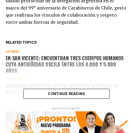
saludo protocolar de la delegación argentina en el
marco del 99° aniversario de Carabineros de Chile, gesto
que reafirma los vínculos de colaboración y respeto
entre ambas fuerzas de seguridad.
RELATED TOPICS:
UP NEXT
EN SAN VICENTE: ENCUENTRAN TRES CUERPOS HUMANOS
CUYA ANTIGÜEDAD OSCILA ENTRE LOS 4.000 Y 5.000
AÑOS
DON'T MISS
ANUNCIAN CORTES DE LUZ EN DISTINTOS SECTORES DE
MALLOA PARA ESTE VIERNES 17 DE ABRIL
CONTINUE READING
ADVERTISEMENT