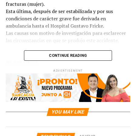
fracturas (mujer).
Esta última, después de ser estabilizada y por sus
condiciones de carácter grave fue derivada en
ambulancia hasta el Hospital Gustavo Fricke.
Las causas son motivo de investigación para esclarecer
las circunstancias en que se produjo este accidente.
CONTINUE READING
RELATED TOPICS:
ADVERTISEMENT
UP NEXT
AUTORIDADES PROHÍBEN EL BAÑO EN SEIS PLAYAS POR
INVASIÓN DE FRAGATA PORTUGUESA
DON'T MISS
CON MÁS DE $64 MILLONES DEL ESTADO:
PARLAMENTARIOS DENUNCIARÁN EN CONTRALORÍA LA
YOU MAY LIKE
EXHIBICIÓN DE CINE PORNOGRÁFICO EN VALPARAÍSO