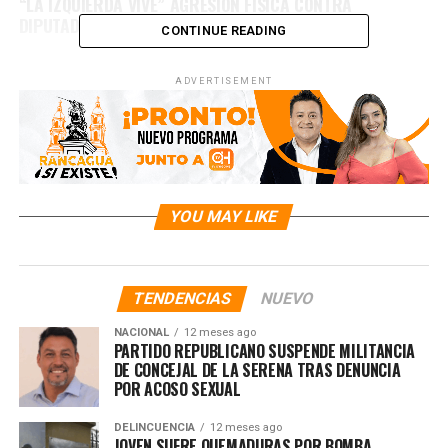
“LA IZQUIERDA VIVE” AGRESIÓN FÍSICA CONTRA
DIPUTADOS JAVIER OLIVARES EN OLMUÉ
CONTINUE READING
ADVERTISEMENT
YOU MAY LIKE
TENDENCIAS
NUEVO
NACIONAL
12 meses ago
PARTIDO REPUBLICANO SUSPENDE MILITANCIA
DE CONCEJAL DE LA SERENA TRAS DENUNCIA
POR ACOSO SEXUAL
DELINCUENCIA
12 meses ago
JOVEN SUFRE QUEMADURAS POR BOMBA