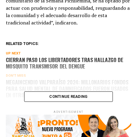
comunitario de la Semana Pichilemina, se ha optado por
actuar con prudencia y responsabilidad, resguardando a
la comunidad y el adecuado desarrollo de esta
tradicional actividad”, indicaron.
RELATED TOPICS:
UP NEXT
CIERRAN PASO LOS LIBERTADORES TRAS HALLAZGO DE
MOSQUITO TRANSMISOR DEL DENGUE
DON'T MISS
MEGAINCENDIO VALPARAÍSO 2024: MILLONARIOS FONDOS
PARA SALUD MENTAL DE DAMNIFICADOS FUERON USADOS
EN OTROS FINES
CONTINUE READING
ADVERTISEMENT