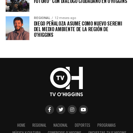
FUTURO” CON DIÁLOGO CIUDADANO EN O’HIGGINS
REGIONAL
12 meses ago
DIEGO PEÑALOZA ASUME COMO NUEVO SEREMI
DEL MEDIO AMBIENTE DE LA REGIÓN DE
O’HIGGINS
HOME
REGIONAL
NACIONAL
DEPORTES
PROGRAMAS
MÚSICA Y CULTURA
COMERCIOS O´HIGGINS
ENCUESTAS TV O´HIGGINS