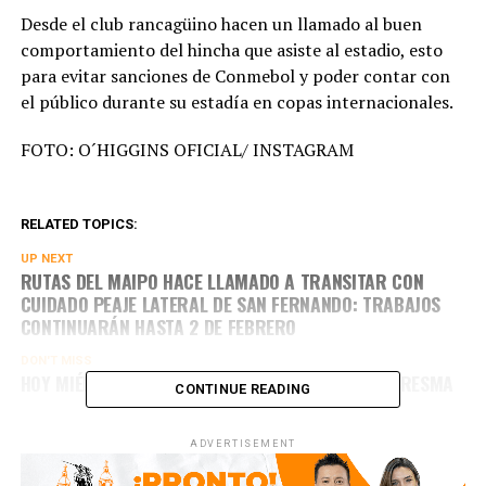
Desde el club rancagüino hacen un llamado al buen
comportamiento del hincha que asiste al estadio, esto
para evitar sanciones de Conmebol y poder contar con
el público durante su estadía en copas internacionales.
FOTO: O´HIGGINS OFICIAL/ INSTAGRAM
RELATED TOPICS:
UP NEXT
RUTAS DEL MAIPO HACE LLAMADO A TRANSITAR CON
CUIDADO PEAJE LATERAL DE SAN FERNANDO: TRABAJOS
CONTINUARÁN HASTA 2 DE FEBRERO
DON'T MISS
HOY MIÉRCOLES DE CENIZA SE DA INICIO A LA CUARESMA
CONTINUE READING
ADVERTISEMENT