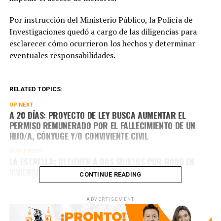
Por instrucción del Ministerio Público, la Policía de
Investigaciones quedó a cargo de las diligencias para
esclarecer cómo ocurrieron los hechos y determinar
eventuales responsabilidades.
RELATED TOPICS:
UP NEXT
A 20 DÍAS: PROYECTO DE LEY BUSCA AUMENTAR EL
PERMISO REMUNERADO POR EL FALLECIMIENTO DE UN
HIJO/A, CÓNYUGE Y/O CONVIVIENTE CIVIL
DON'T MISS
LA ESTRELLA: DETIENEN A DOS SUJETOS POR ROBO EN
VIVIENDA Y OCULTAMIENTO DE PLACAS PATENTES
CONTINUE READING
ADVERTISEMENT