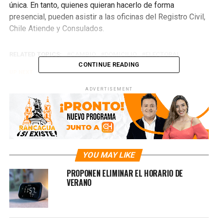
única. En tanto, quienes quieran hacerlo de forma
presencial, pueden asistir a las oficinas del Registro Civil,
Chile Atiende y Consulados.
RELATED TOPICS:
CAMBIO
DOMICILIO
ELECTORAL
CONTINUE READING
UP NEXT
CYBER DAY 2021: ¡YA TIENE FECHA!
ADVERTISEMENT
DON'T MISS
ECLIPSE LUNAR: ¿PODREMOS VER LA SÚPER LUNA DE
SANGRE?
YOU MAY LIKE
PROPONEN ELIMINAR EL HORARIO DE
VERANO