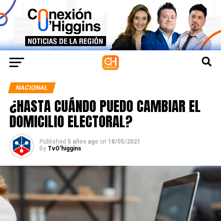
NACIONAL
¿HASTA CUÁNDO PUEDO CAMBIAR EL
DOMICILIO ELECTORAL?
Published
5 años ago
on
18/05/2021
By
TvO'higgins