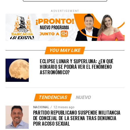
UP NEXT
ADVERTISEMENT
¿HASTA CUÁNDO PUEDO CAMBIAR EL DOMICILIO
ELECTORAL?
DON'T MISS
BONO IFE AMPLIADO: TODO LO QUE NECESITAS SABER DE
ESTE BENEFICIO ESTATAL
YOU MAY LIKE
ECLIPSE LUNAR Y SUPERLUNA: ¿EN QUÉ
HORARIO SE PODRÁ VER EL FENÓMENO
ASTRONÓMICO?
TENDENCIAS
NUEVO
NACIONAL
12 meses ago
PARTIDO REPUBLICANO SUSPENDE MILITANCIA
DE CONCEJAL DE LA SERENA TRAS DENUNCIA
POR ACOSO SEXUAL