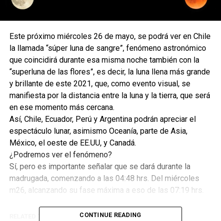
Este próximo miércoles 26 de mayo, se podrá ver en Chile
la llamada “súper luna de sangre”, fenómeno astronómico
que coincidirá durante esa misma noche también con la
“superluna de las flores”, es decir, la luna llena más grande
y brillante de este 2021, que, como evento visual, se
manifiesta por la distancia entre la luna y la tierra, que será
en ese momento más cercana.
Así, Chile, Ecuador, Perú y Argentina podrán apreciar el
espectáculo lunar, asimismo Oceanía, parte de Asia,
México, el oeste de EE.UU, y Canadá.
¿Podremos ver el fenómeno?
Sí, pero es importante señalar que se dará durante la
madrugada, comenzando a las 04:48 hrs. Del miércoles
m26, alcanzando su fase máxima a eso de las 07:19 hrs.
CONTINUE READING
RELATED TOPICS:
ECLIPSE