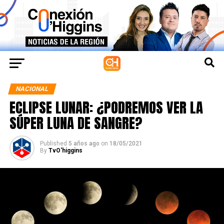
NACIONAL
ECLIPSE LUNAR: ¿PODREMOS VER LA
SÚPER LUNA DE SANGRE?
Published
5 años ago
on
18/05/2021
By
TvO'higgins