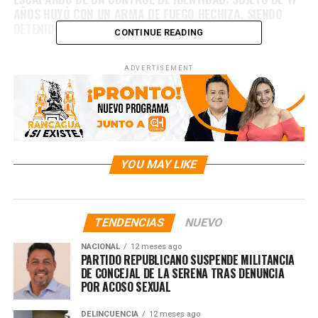
AÑOS HUYÓ CON UN ARMA DE FUEGO HECHIZA, SIENDO
DETENIDO POR CARABINEROS EN SAN FERNANDO
CONTINUE READING
ADVERTISEMENT
YOU MAY LIKE
TENDENCIAS
NUEVO
NACIONAL
12 meses ago
PARTIDO REPUBLICANO SUSPENDE MILITANCIA
DE CONCEJAL DE LA SERENA TRAS DENUNCIA
POR ACOSO SEXUAL
DELINCUENCIA
12 meses ago