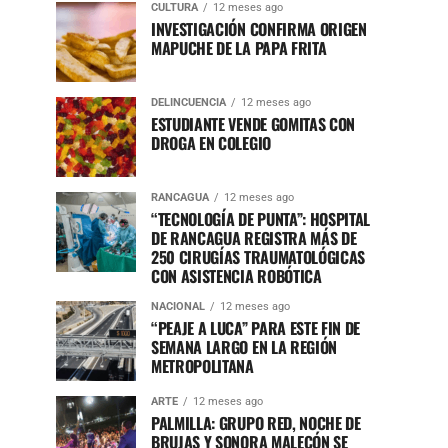
CULTURA
12 meses ago
INVESTIGACIÓN CONFIRMA ORIGEN
MAPUCHE DE LA PAPA FRITA
DELINCUENCIA
12 meses ago
ESTUDIANTE VENDE GOMITAS CON
DROGA EN COLEGIO
RANCAGUA
12 meses ago
“TECNOLOGÍA DE PUNTA”: HOSPITAL
DE RANCAGUA REGISTRA MÁS DE
250 CIRUGÍAS TRAUMATOLÓGICAS
CON ASISTENCIA ROBÓTICA
NACIONAL
12 meses ago
“PEAJE A LUCA” PARA ESTE FIN DE
SEMANA LARGO EN LA REGIÓN
METROPOLITANA
ARTE
12 meses ago
PALMILLA: GRUPO RED, NOCHE DE
BRUJAS Y SONORA MALECÓN SE