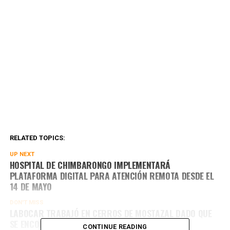
RELATED TOPICS:
UP NEXT
HOSPITAL DE CHIMBARONGO IMPLEMENTARÁ
PLATAFORMA DIGITAL PARA ATENCIÓN REMOTA DESDE EL
14 DE MAYO
DON'T MISS
LABOCAR TRABAJÓ EN CERROS DE MOSTAZAL DADO QUE
SE ENCONTRÓ PERSONA FALLECIDA
CONTINUE READING