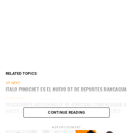
RELATED TOPICS:
UP NEXT
ITALO PINOCHET ES EL NUEVO DT DE DEPORTES RANCAGUA
DON'T MISS
PESCADORES ARTESANALES DE O’HIGGINS COMENZARON A
HACER EFECTIVO EL COBRO DE CUPÓN DE COMBUSTIBLE
CONTINUE READING
ADVERTISEMENT