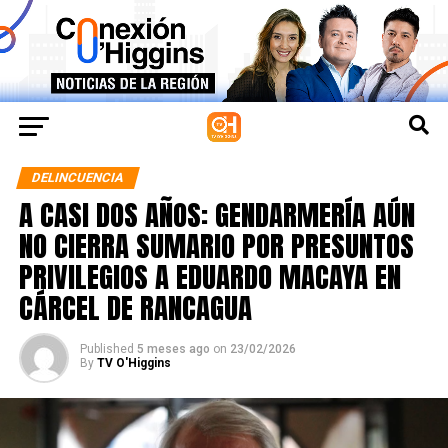
DELINCUENCIA
A CASI DOS AÑOS: GENDARMERÍA AÚN
NO CIERRA SUMARIO POR PRESUNTOS
PRIVILEGIOS A EDUARDO MACAYA EN
CÁRCEL DE RANCAGUA
Published
5 meses ago
on
23/02/2026
By
TV O'Higgins