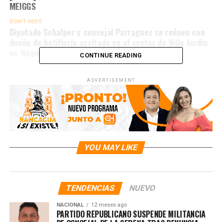
MEIGGS
DON'T MISS
Diputado Schalper y concejal Parraguez se reúnen con
dueño de botillería asaltada en el sector de Villa Jardín
en Requínoa
CONTINUE READING
ADVERTISEMENT
YOU MAY LIKE
TENDENCIAS
NUEVO
NACIONAL
12 meses ago
PARTIDO REPUBLICANO SUSPENDE MILITANCIA