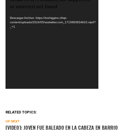
de
or source(s) not found
Video
Descargar Archivo: https://tvohiggins.cl/wp-
content/uploads/2024/05/ssstwitter.com_1715893834810.mp4?
_=1
RELATED TOPICS:
UP NEXT
[VIDEO]: JOVEN FUE BALEADO EN LA CABEZA EN BARRIO