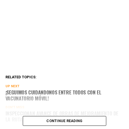
RELATED TOPICS:
UP NEXT
¡SEGUIMOS CUIDANDONOS ENTRE TODOS CON EL
VACUNATORIO MÓVIL!
DON'T MISS
INSPECCIONAN AVANCE DE OBRAS DE MEJORAMIENTO DE
LA RUTA H-45-G EN SECTOR CUESTA CHADA
CONTINUE READING