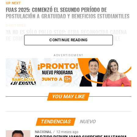
UP NEXT
FUAS 2025: COMENZÓ EL SEGUNDO PERÍODO DE
POSTULACIÓN A GRATUIDAD Y BENEFICIOS ESTUDIANTILES
DON'T MISS
YA NO ES SÓLO POLLO STOP: OTRA RECONOCIDA CADENA
DE COMIDA ESTARIA AL BORDE DE QUEBRAR EN CHILE
CONTINUE READING
ADVERTISEMENT
YOU MAY LIKE
TENDENCIAS
NUEVO
NACIONAL
12 meses ago