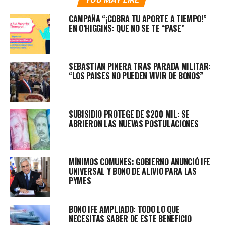
CAMPAÑA “¡COBRA TU APORTE A TIEMPO!”
RELATED TOPICS:
BONO
EN O’HIGGINS: QUE NO SE TE “PASE”
UP NEXT
ELECCIONES MUNICIPALES SERVEL 2021: ¿CUÁNDO VOTAR
Y QUÉ LLEVAR?
SEBASTIAN PIÑERA TRAS PARADA MILITAR:
DON'T MISS
“LOS PAISES NO PUEDEN VIVIR DE BONOS”
¿TIENES 39 AÑOS? ESTA SEMANA TE TOCA VACUNA
SUBISIDIO PROTEGE DE $200 MIL: SE
ABRIERON LAS NUEVAS POSTULACIONES
MÍNIMOS COMUNES: GOBIERNO ANUNCIÓ IFE
UNIVERSAL Y BONO DE ALIVIO PARA LAS
PYMES
BONO IFE AMPLIADO: TODO LO QUE
NECESITAS SABER DE ESTE BENEFICIO