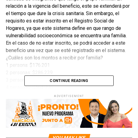
relación a la vigencia del beneficio, este se extenderá por
el tiempo que dure la crisis sanitaria. Sin embargo, el
requisito es estar inscrito en el Registro Social de
Hogares, ya que este sistema define en que rango de
vulnerabilidad socioeconómica se encuentra una familia.
En el caso de no estar inscrito, se podrá acceder a este
beneficio una vez que se esté registrado en el sistema.
¿Cuáles son los montos a recibir por familia?
1 persona: $176.201
2 personas: $286.239
3 personas: $380.183
CONTINUE READING
4 personas: $464.996
5 personas: $543.609
ADVERTISEMENT
6 personas: $617.609
7 personas: $687.981
8 personas: $755.389
9 personas: $820.309
10 personas: $883.096
YOU MAY LIKE