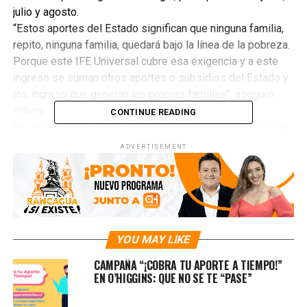
julio y agosto.
“Estos aportes del Estado significan que ninguna familia,
repito, ninguna familia, quedará bajo la línea de la pobreza.
Porque este IFE Universal cubre esa exigencia y a este
ingreso se suman otros aportes o subsidios del Estado y
los ingreso que generan las propias familias”, aseguró
Piñera.
CONTINUE READING
En relación a la postulación del IFE Univesal, la ministra de
Desarrollo Social, Karla Rubilar señaló que “entre el 5 y 15
ADVERTISEMENT
de junio van a poder postular, que más bien es una
solicitud, en ingresodeemergencia.cl, página de
navegación gratuita que no requiere clave única, solo los
datos del carnet de identidad”.
El segundo anuncio, consiste en un bono “o cheque de
YOU MAY LIKE
alivio” para todas las pymes. Este será de $1 millón y
llegará “a todas las personas o pymes que tengan alguna
CAMPAÑA “¡COBRA TU APORTE A TIEMPO!”
actividad, al menos un trabajador contratado y ventas
EN O’HIGGINS: QUE NO SE TE “PASE”
inferiores a las 25 mil UF anuales (cerca de $739 millones