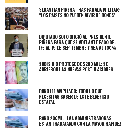
a la fecha)”.
SEBASTIAN PIÑERA TRAS PARADA MILITAR:
“LOS PAISES NO PUEDEN VIVIR DE BONOS”
RELATED TOPICS:
BONO
IFE
PYMES
UP NEXT
PAULSEN POR PROPUESTAS DEL GOBIERNO: “EL
DIPUTADO SOTO OFICIÓ AL PRESIDENTE
PRESIDENTE HA DEMOSTRADO HABER ESCUCHADO A LA
PIÑERA PARA QUE SE ADELANTE PAGO DEL
CIUDADANÍA”.
IFE AL 15 DE SEPTIEMBRE Y SEA AL 100%
DON'T MISS
DONACIÓN DE SANGRE: UN ACTO ALTRUISTA QUE PUEDE
SUBISIDIO PROTEGE DE $200 MIL: SE
SALVAR VIDAS
ABRIERON LAS NUEVAS POSTULACIONES
BONO IFE AMPLIADO: TODO LO QUE
NECESITAS SABER DE ESTE BENEFICIO
ESTATAL
BONO 200MIL: LAS ADMINISTRADORAS
ESTÁN TRABAJANDO CON LA MAYOR RAPIDEZ