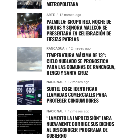
METROPOLITANA
ARTE
12 meses ago
PALMILLA: GRUPO RED, NOCHE DE
BRUJAS Y SONORA MALECÓN SE
PRESENTARÁ EN CELEBRACIÓN DE
FIESTAS PATRIAS
RANCAGUA
12 meses ago
TEMPERATURA MÁXIMA DE 13°:
CIELO NUBLADO SE PRONOSTICA
PARA LAS COMUNAS DE RANCAGUA,
RENGO Y SANTA CRUZ
NACIONAL
12 meses ago
SUBTEL EXIGE IDENTIFICAR
LLAMADAS COMERCIALES PARA
PROTEGER CONSUMIDORES
NACIONAL
12 meses ago
“LAMENTO LA IMPRECISIÓN” JARA
NUEVAMENTE CORRIGE SUS DICHOS
AL DESCONOCER PROGRAMA DE
GOBIERNO