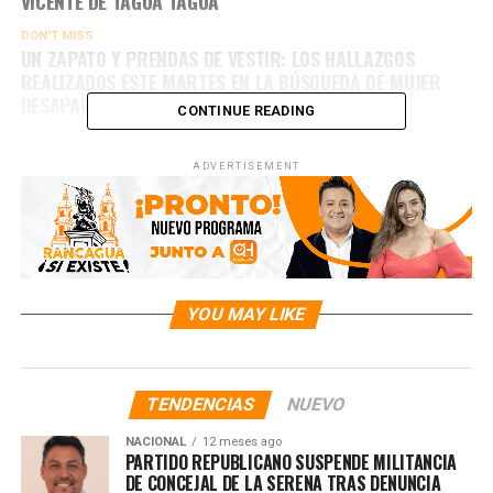
VICENTE DE TAGUA TAGUA
DON'T MISS
UN ZAPATO Y PRENDAS DE VESTIR: LOS HALLAZGOS
REALIZADOS ESTE MARTES EN LA BÚSQUEDA DE MUJER
DESAPARECIDA EN MALLOA
CONTINUE READING
ADVERTISEMENT
YOU MAY LIKE
TENDENCIAS
NUEVO
NACIONAL
12 meses ago
PARTIDO REPUBLICANO SUSPENDE MILITANCIA
DE CONCEJAL DE LA SERENA TRAS DENUNCIA