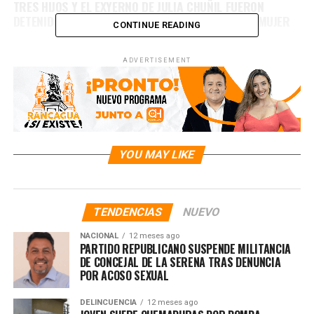
TRES HIJOS Y EL EXYERNO DE JULIA CHUÑIL FUERON
DETENIDOS POR EL CRIMEN DE LA DESAPARECIDA MUJER
CONTINUE READING
ADVERTISEMENT
YOU MAY LIKE
TENDENCIAS
NUEVO
NACIONAL
12 meses ago
PARTIDO REPUBLICANO SUSPENDE MILITANCIA
DE CONCEJAL DE LA SERENA TRAS DENUNCIA
POR ACOSO SEXUAL
DELINCUENCIA
12 meses ago