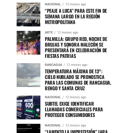
NACIONAL
12 meses ago
“PEAJE A LUCA” PARA ESTE FIN DE
SEMANA LARGO EN LA REGIÓN
METROPOLITANA
ARTE
12 meses ago
PALMILLA: GRUPO RED, NOCHE DE
BRUJAS Y SONORA MALECÓN SE
PRESENTARÁ EN CELEBRACIÓN DE
FIESTAS PATRIAS
RANCAGUA
12 meses ago
TEMPERATURA MÁXIMA DE 13°:
CIELO NUBLADO SE PRONOSTICA
PARA LAS COMUNAS DE RANCAGUA,
RENGO Y SANTA CRUZ
NACIONAL
12 meses ago
SUBTEL EXIGE IDENTIFICAR
LLAMADAS COMERCIALES PARA
PROTEGER CONSUMIDORES
NACIONAL
12 meses ago
“LAMENTO LA IMPRECISIÓN” JARA