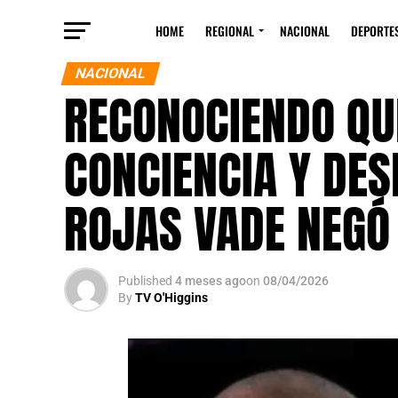
HOME
REGIONAL
NACIONAL
DEPORTE
NACIONAL
RECONOCIENDO QU
CONCIENCIA Y DES
ROJAS VADE NEGÓ
Published
4 meses ago
on
08/04/2026
By
TV O'Higgins