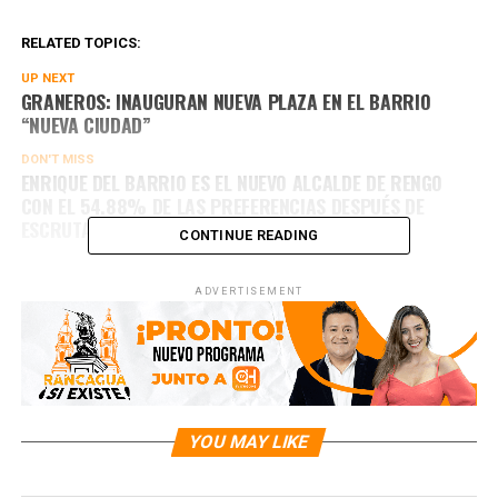
RELATED TOPICS:
UP NEXT
GRANEROS: INAUGURAN NUEVA PLAZA EN EL BARRIO
“NUEVA CIUDAD”
DON'T MISS
ENRIQUE DEL BARRIO ES EL NUEVO ALCALDE DE RENGO
CON EL 54.88% DE LAS PREFERENCIAS DESPUÉS DE
ESCRUTAR EL 51.11% DE LAS MESAS
CONTINUE READING
ADVERTISEMENT
YOU MAY LIKE