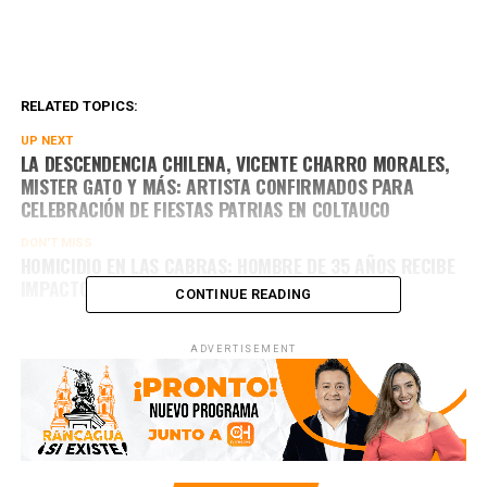
RELATED TOPICS:
UP NEXT
LA DESCENDENCIA CHILENA, VICENTE CHARRO MORALES,
MISTER GATO Y MÁS: ARTISTA CONFIRMADOS PARA
CELEBRACIÓN DE FIESTAS PATRIAS EN COLTAUCO
DON'T MISS
HOMICIDIO EN LAS CABRAS: HOMBRE DE 35 AÑOS RECIBE
IMPACTO DE BALA EN EL ROSTRO
CONTINUE READING
ADVERTISEMENT