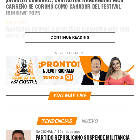
CARREÑO SE CORONÓ COMO GANADOR DEL FESTIVAL
RUNKUWE 2025
DON'T MISS
RANCAGUA DESPIDE A MONSEÑOR ALEJANDRO GOIC CON
MISAS DE EXEQUIAS EN PLAZA DE LOS HÉROES
CONTINUE READING
ADVERTISEMENT
YOU MAY LIKE
TENDENCIAS
NUEVO
NACIONAL
12 meses ago
PARTIDO REPUBLICANO SUSPENDE MILITANCIA