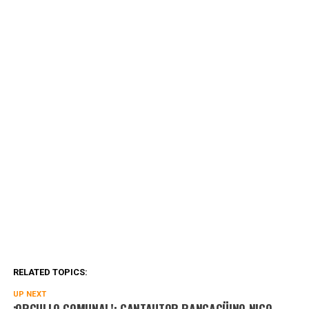
RELATED TOPICS:
UP NEXT
¡ORGULLO COMUNAL!: CANTAUTOR RANCAGÜINO NICO