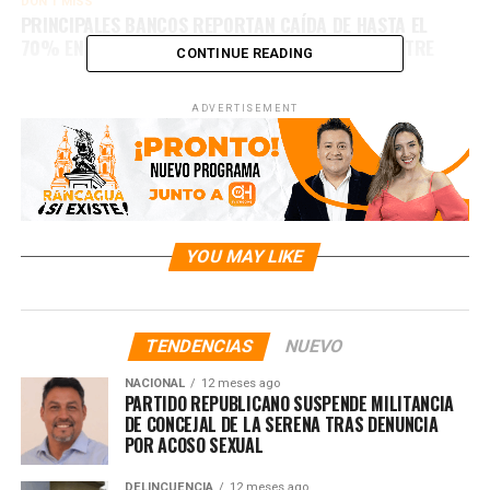
DON'T MISS
PRINCIPALES BANCOS REPORTAN CAÍDA DE HASTA EL
70% EN SUS GANANCIAS EN ESTE TERCER TRIMESTRE
CONTINUE READING
ADVERTISEMENT
YOU MAY LIKE
TENDENCIAS
NUEVO
NACIONAL
12 meses ago
PARTIDO REPUBLICANO SUSPENDE MILITANCIA
DE CONCEJAL DE LA SERENA TRAS DENUNCIA
POR ACOSO SEXUAL
DELINCUENCIA
12 meses ago