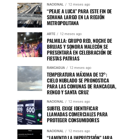
NACIONAL
12 meses ago
“PEAJE A LUCA” PARA ESTE FIN DE
SEMANA LARGO EN LA REGIÓN
METROPOLITANA
ARTE
12 meses ago
PALMILLA: GRUPO RED, NOCHE DE
BRUJAS Y SONORA MALECÓN SE
PRESENTARÁ EN CELEBRACIÓN DE
FIESTAS PATRIAS
RANCAGUA
12 meses ago
TEMPERATURA MÁXIMA DE 13°:
CIELO NUBLADO SE PRONOSTICA
PARA LAS COMUNAS DE RANCAGUA,
RENGO Y SANTA CRUZ
NACIONAL
12 meses ago
SUBTEL EXIGE IDENTIFICAR
LLAMADAS COMERCIALES PARA
PROTEGER CONSUMIDORES
NACIONAL
12 meses ago
“LAMENTO LA IMPRECISIÓN” JARA