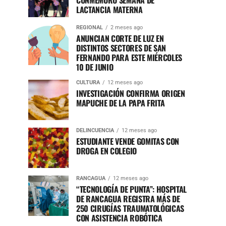
CONMEMORÓ SEMANA DE
LACTANCIA MATERNA
REGIONAL
2 meses ago
ANUNCIAN CORTE DE LUZ EN
DISTINTOS SECTORES DE SAN
FERNANDO PARA ESTE MIÉRCOLES
10 DE JUNIO
CULTURA
12 meses ago
INVESTIGACIÓN CONFIRMA ORIGEN
MAPUCHE DE LA PAPA FRITA
DELINCUENCIA
12 meses ago
ESTUDIANTE VENDE GOMITAS CON
DROGA EN COLEGIO
RANCAGUA
12 meses ago
“TECNOLOGÍA DE PUNTA”: HOSPITAL
DE RANCAGUA REGISTRA MÁS DE
250 CIRUGÍAS TRAUMATOLÓGICAS
CON ASISTENCIA ROBÓTICA