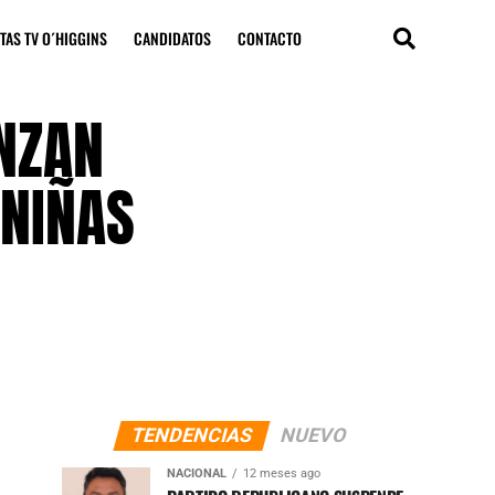
TAS TV O´HIGGINS
CANDIDATOS
CONTACTO
NZAN
 NIÑAS
TENDENCIAS
NUEVO
NACIONAL
12 meses ago