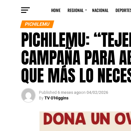
HOME
REGIONAL
NACIONAL
DEPORTE
PICHILEMU
PICHILEMU: “TEJ
CAMPAÑA PARA AB
QUE MÁS LO NECE
Published
6 meses ago
on
04/02/2026
By
TV O'Higgins