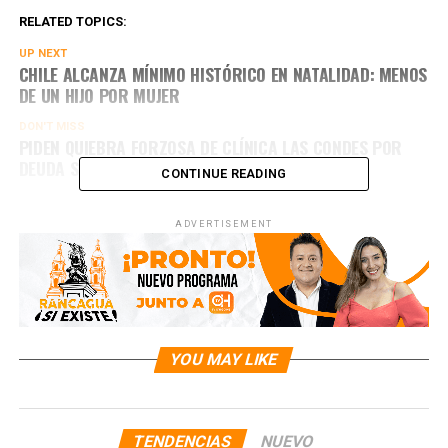
RELATED TOPICS:
UP NEXT
CHILE ALCANZA MÍNIMO HISTÓRICO EN NATALIDAD: MENOS
DE UN HIJO POR MUJER
DON'T MISS
PIDEN QUIEBRA FORZOSA DE CLÍNICA LAS CONDES POR
DEUDA SOBRE LOS $100 MILLONES DE PESOS
CONTINUE READING
ADVERTISEMENT
YOU MAY LIKE
TENDENCIAS
NUEVO