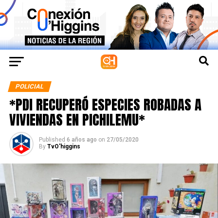
POLICIAL
*PDI RECUPERÓ ESPECIES ROBADAS A
VIVIENDAS EN PICHILEMU*
Published
6 años ago
on
27/05/2020
By
TvO'higgins