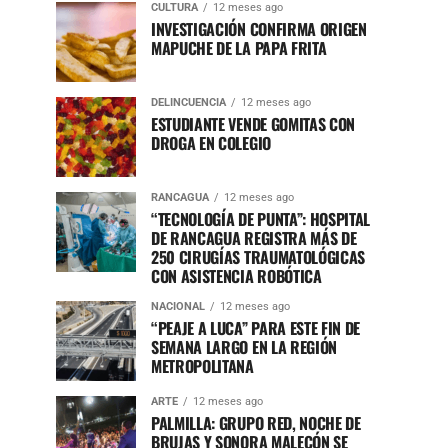
CULTURA
12 meses ago
INVESTIGACIÓN CONFIRMA ORIGEN
MAPUCHE DE LA PAPA FRITA
DELINCUENCIA
12 meses ago
ESTUDIANTE VENDE GOMITAS CON
DROGA EN COLEGIO
RANCAGUA
12 meses ago
“TECNOLOGÍA DE PUNTA”: HOSPITAL
DE RANCAGUA REGISTRA MÁS DE
250 CIRUGÍAS TRAUMATOLÓGICAS
CON ASISTENCIA ROBÓTICA
NACIONAL
12 meses ago
“PEAJE A LUCA” PARA ESTE FIN DE
SEMANA LARGO EN LA REGIÓN
METROPOLITANA
ARTE
12 meses ago
PALMILLA: GRUPO RED, NOCHE DE
BRUJAS Y SONORA MALECÓN SE