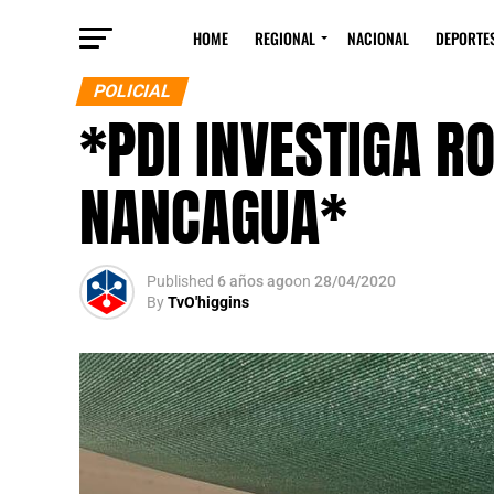
HOME
REGIONAL
NACIONAL
DEPORTE
POLICIAL
*PDI INVESTIGA RO
NANCAGUA*
Published
6 años ago
on
28/04/2020
By
TvO'higgins