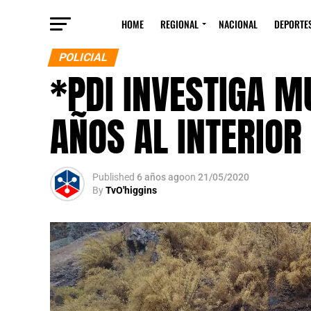
HOME
REGIONAL
NACIONAL
DEPORTE
POLICIAL
*PDI INVESTIGA M
AÑOS AL INTERIOR
Published
6 años ago
on
21/05/2020
By
TvO'higgins