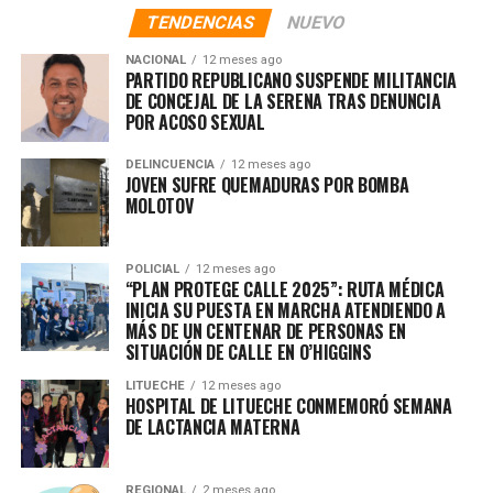
TENDENCIAS
NUEVO
DON'T MISS
MICHAEL JORDAN, PELIGROSO DELINCUENTE ES DETENIDO
NACIONAL
12 meses ago
POR CARABINEROS E INCAUTAN ARMAS Y DROGA QUE
PARTIDO REPUBLICANO SUSPENDE MILITANCIA
TENÍA EN SU PODER
DE CONCEJAL DE LA SERENA TRAS DENUNCIA
POR ACOSO SEXUAL
DELINCUENCIA
12 meses ago
JOVEN SUFRE QUEMADURAS POR BOMBA
MOLOTOV
POLICIAL
12 meses ago
“PLAN PROTEGE CALLE 2025”: RUTA MÉDICA
INICIA SU PUESTA EN MARCHA ATENDIENDO A
MÁS DE UN CENTENAR DE PERSONAS EN
SITUACIÓN DE CALLE EN O’HIGGINS
LITUECHE
12 meses ago
HOSPITAL DE LITUECHE CONMEMORÓ SEMANA
DE LACTANCIA MATERNA
REGIONAL
2 meses ago