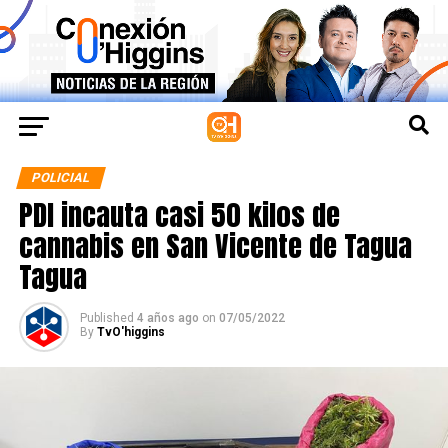
POLICIAL
PDI incauta casi 50 kilos de
cannabis en San Vicente de Tagua
Tagua
Published
4 años ago
on
07/05/2022
By
TvO'higgins