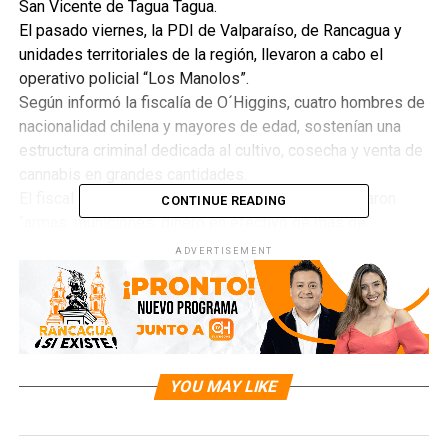
San Vicente de Tagua Tagua.
El pasado viernes, la PDI de Valparaíso, de Rancagua y
unidades territoriales de la región, llevaron a cabo el
operativo policial “Los Manolos”.
Según informó la fiscalía de O´Higgins, cuatro hombres de
nacionalidad chilena y mayores de edad, sostenían una
estructura criminal dedicada al cultivo, cosecha y venta de
cannabis en grandes cantidades.
El fiscal Claudio Meneses, comentó que se incautaron
CONTINUE READING
“armas, municiones, dinero en efectivo de más de
$2,790,000 y dos vehículos”. En tanto, la subprefecto de la
ADVERTISEMENT
PDI, Alejandra Cuevas, señaló que los imputados
“utilizaban sectores precordilleranos de la sexta región
para realizar los cultivos de cannabis”.
RELATED TOPICS:
YOU MAY LIKE
UP NEXT
DETIENEN A SUJETO CON ARMAMENTO DE GUERRA EN
MOSTAZAL