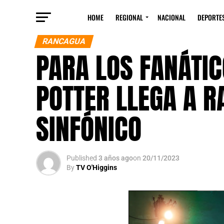
HOME
REGIONAL
NACIONAL
DEPORTE
RANCAGUA
PARA LOS FANÁTIC
POTTER LLEGA A 
SINFÓNICO
Published
3 años ago
on
20/11/2023
By
TV O'Higgins