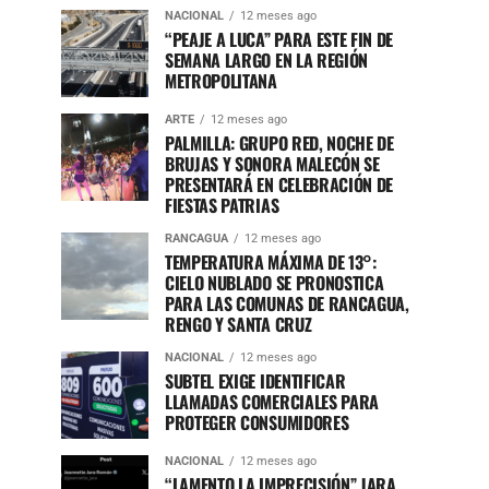
NACIONAL
12 meses ago
“PEAJE A LUCA” PARA ESTE FIN DE
SEMANA LARGO EN LA REGIÓN
METROPOLITANA
ARTE
12 meses ago
PALMILLA: GRUPO RED, NOCHE DE
BRUJAS Y SONORA MALECÓN SE
PRESENTARÁ EN CELEBRACIÓN DE
FIESTAS PATRIAS
RANCAGUA
12 meses ago
TEMPERATURA MÁXIMA DE 13°:
CIELO NUBLADO SE PRONOSTICA
PARA LAS COMUNAS DE RANCAGUA,
RENGO Y SANTA CRUZ
NACIONAL
12 meses ago
SUBTEL EXIGE IDENTIFICAR
LLAMADAS COMERCIALES PARA
PROTEGER CONSUMIDORES
NACIONAL
12 meses ago
“LAMENTO LA IMPRECISIÓN” JARA