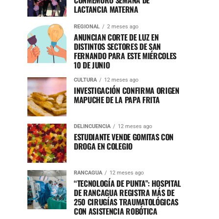
CONMEMORÓ SEMANA DE
LACTANCIA MATERNA
REGIONAL
2 meses ago
ANUNCIAN CORTE DE LUZ EN
DISTINTOS SECTORES DE SAN
FERNANDO PARA ESTE MIÉRCOLES
10 DE JUNIO
CULTURA
12 meses ago
INVESTIGACIÓN CONFIRMA ORIGEN
MAPUCHE DE LA PAPA FRITA
DELINCUENCIA
12 meses ago
ESTUDIANTE VENDE GOMITAS CON
DROGA EN COLEGIO
RANCAGUA
12 meses ago
“TECNOLOGÍA DE PUNTA”: HOSPITAL
DE RANCAGUA REGISTRA MÁS DE
250 CIRUGÍAS TRAUMATOLÓGICAS
CON ASISTENCIA ROBÓTICA