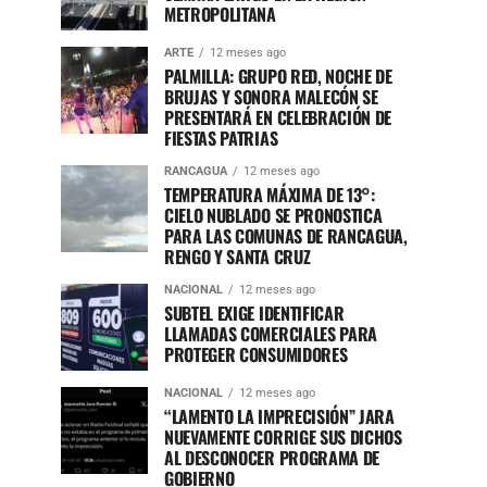
METROPOLITANA
ARTE
12 meses ago
PALMILLA: GRUPO RED, NOCHE DE
BRUJAS Y SONORA MALECÓN SE
PRESENTARÁ EN CELEBRACIÓN DE
FIESTAS PATRIAS
RANCAGUA
12 meses ago
TEMPERATURA MÁXIMA DE 13°:
CIELO NUBLADO SE PRONOSTICA
PARA LAS COMUNAS DE RANCAGUA,
RENGO Y SANTA CRUZ
NACIONAL
12 meses ago
SUBTEL EXIGE IDENTIFICAR
LLAMADAS COMERCIALES PARA
PROTEGER CONSUMIDORES
NACIONAL
12 meses ago
“LAMENTO LA IMPRECISIÓN” JARA
NUEVAMENTE CORRIGE SUS DICHOS
AL DESCONOCER PROGRAMA DE
GOBIERNO