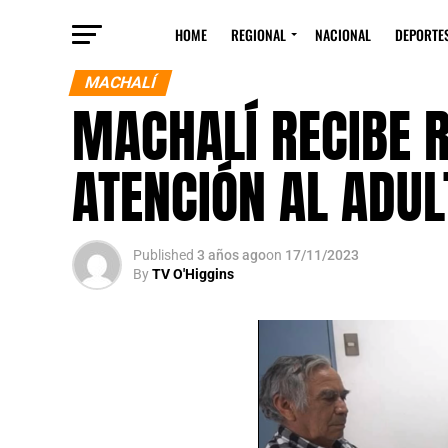
HOME
REGIONAL
NACIONAL
DEPORTE
MACHALÍ
MACHALÍ RECIBE 
ATENCIÓN AL ADU
Published
3 años ago
on
17/11/2023
By
TV O'Higgins