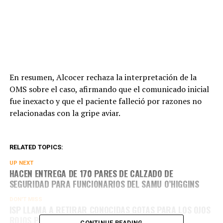
En resumen, Alcocer rechaza la interpretación de la
OMS sobre el caso, afirmando que el comunicado inicial
fue inexacto y que el paciente falleció por razones no
relacionadas con la gripe aviar.
RELATED TOPICS:
UP NEXT
HACEN ENTREGA DE 170 PARES DE CALZADO DE
SEGURIDAD PARA FUNCIONARIOS DEL SAMU O’HIGGINS
DON'T MISS
ISP LLAMA A RETIRAR CONOCIDAS GOTAS PARA LOS OJOS
ROJOS POR PRESENCIA DE IMPUREZAS
CONTINUE READING