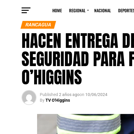
HOME
REGIONAL
NACIONAL
DEPORTE
RANCAGUA
HACEN ENTREGA DE
SEGURIDAD PARA 
O’HIGGINS
Published
2 años ago
on
10/06/2024
By
TV O'Higgins