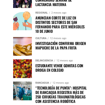
CONMEMORÓ SEMANA DE
LACTANCIA MATERNA
REGIONAL
2 meses ago
ANUNCIAN CORTE DE LUZ EN
DISTINTOS SECTORES DE SAN
FERNANDO PARA ESTE MIÉRCOLES
10 DE JUNIO
CULTURA
12 meses ago
INVESTIGACIÓN CONFIRMA ORIGEN
MAPUCHE DE LA PAPA FRITA
DELINCUENCIA
12 meses ago
ESTUDIANTE VENDE GOMITAS CON
DROGA EN COLEGIO
RANCAGUA
12 meses ago
“TECNOLOGÍA DE PUNTA”: HOSPITAL
DE RANCAGUA REGISTRA MÁS DE
250 CIRUGÍAS TRAUMATOLÓGICAS
CON ASISTENCIA ROBÓTICA