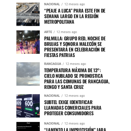
NACIONAL
12 meses ago
“PEAJE A LUCA” PARA ESTE FIN DE
SEMANA LARGO EN LA REGIÓN
METROPOLITANA
ARTE
12 meses ago
PALMILLA: GRUPO RED, NOCHE DE
BRUJAS Y SONORA MALECÓN SE
PRESENTARÁ EN CELEBRACIÓN DE
FIESTAS PATRIAS
RANCAGUA
12 meses ago
TEMPERATURA MÁXIMA DE 13°:
CIELO NUBLADO SE PRONOSTICA
PARA LAS COMUNAS DE RANCAGUA,
RENGO Y SANTA CRUZ
NACIONAL
12 meses ago
SUBTEL EXIGE IDENTIFICAR
LLAMADAS COMERCIALES PARA
PROTEGER CONSUMIDORES
NACIONAL
12 meses ago
“LAMENTO LA IMPRECISIÓN” JARA