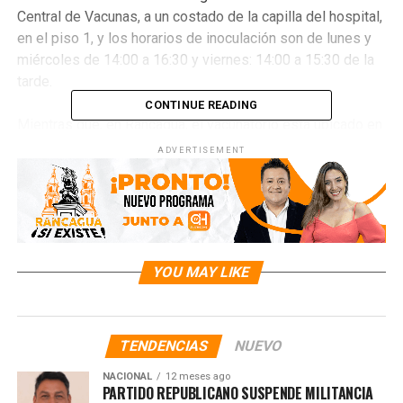
Central de Vacunas, a un costado de la capilla del hospital,
en el piso 1, y los horarios de inoculación son de lunes y
miércoles de 14:00 a 16:30 y viernes: 14:00 a 15:30 de la
tarde.
CONTINUE READING
Mientras que, en Rancagua, el vacunatorio está ubicado en
el Hospital Regional Libertador Bernardo O’Higgins
ADVERTISEMENT
específicamente en el piso 2, BOX 18 CAE y los horarios
de atención son de lunes a viernes de 10:30 a 13:00 y
14.00 a 16:15.
RELATED TOPICS:
YOU MAY LIKE
UP NEXT
PDI DETUVO EN SANTIAGO A BANDA QUE ROBÓ CASI 10
MILLONES DE PESOS EN SALIDA DE BANCO EN SAN
FERNANDO
TENDENCIAS
NUEVO
NACIONAL
12 meses ago
PARTIDO REPUBLICANO SUSPENDE MILITANCIA