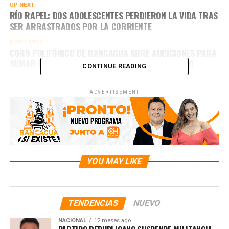
UP NEXT
RÍO RAPEL: DOS ADOLESCENTES PERDIERON LA VIDA TRAS
SER ARRASTRADOS POR LA CORRIENTE
DON'T MISS
CORO POLIFÓNICO DE RANCAGUA ABRE AUDICIONES PARA
SUMAR NUEVAS VOCES EN SU DÉCIMA ANIVERSARIO
CONTINUE READING
ADVERTISEMENT
YOU MAY LIKE
TENDENCIAS
NUEVO
NACIONAL
12 meses ago